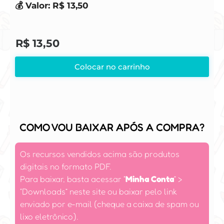
💰 Valor: R$ 13,50
R$
13,50
Colocar no carrinho
COMO VOU BAIXAR APÓS A COMPRA?
Os recursos vendidos acima são produtos
digitais no formato PDF.
Para baixar, basta acessar
“
Minha Conta
”
>
“Downloads” neste site ou baixar pelo link
enviado por e-mail (cheque a caixa de spam ou
lixo eletrônico).