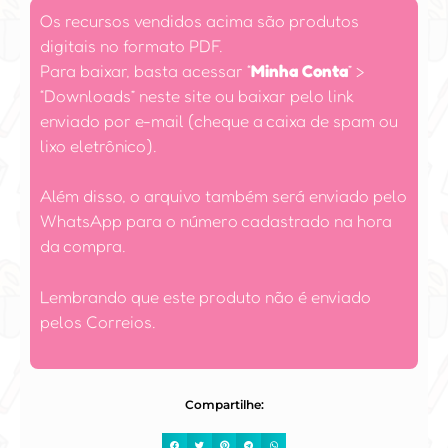
Os recursos vendidos acima são produtos
digitais no formato PDF.
Para baixar, basta acessar
“
Minha Conta
”
>
“Downloads” neste site ou baixar pelo link
enviado por e-mail (cheque a caixa de spam ou
lixo eletrônico).
Além disso, o arquivo também será enviado pelo
WhatsApp para o número cadastrado na hora
da compra.
Lembrando que este produto não é enviado
pelos Correios.
Compartilhe: