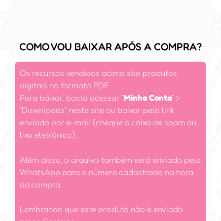
COMO VOU BAIXAR APÓS A COMPRA?
Os recursos vendidos acima são produtos
digitais no formato PDF.
Para baixar, basta acessar
“
Minha Conta
”
>
“Downloads” neste site ou baixar pelo link
enviado por e-mail (cheque a caixa de spam ou
lixo eletrônico).
Além disso, o arquivo também será enviado pelo
WhatsApp para o número cadastrado na hora
da compra.
Lembrando que este produto não é enviado