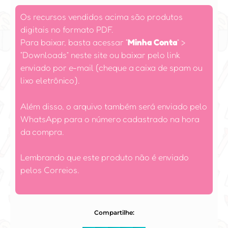
Os recursos vendidos acima são produtos
digitais no formato PDF.
Para baixar, basta acessar
“
Minha Conta
”
>
“Downloads” neste site ou baixar pelo link
enviado por e-mail (cheque a caixa de spam ou
lixo eletrônico).
Além disso, o arquivo também será enviado pelo
WhatsApp para o número cadastrado na hora
da compra.
Lembrando que este produto não é enviado
pelos Correios.
Compartilhe: