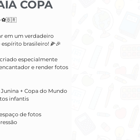
AIÁ COPA
✨⚽🇧🇷
lar em um verdadeiro
espírito brasileiro! 🌽🎉
i criado especialmente
encantador e render fotos
a Junina + Copa do Mundo
tos infantis
 espaço de fotos
ressão