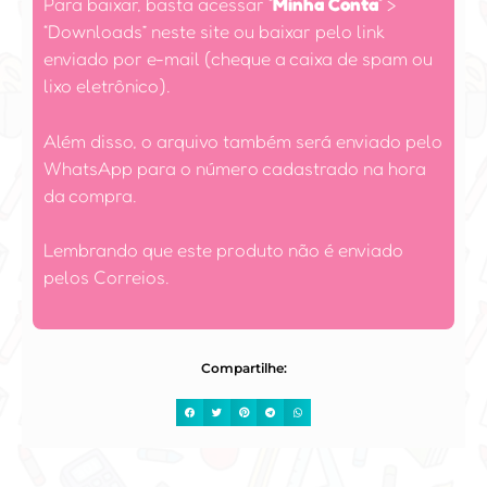
Para baixar, basta acessar
“
Minha Conta
”
>
“Downloads” neste site ou baixar pelo link
enviado por e-mail (cheque a caixa de spam ou
lixo eletrônico).
Além disso, o arquivo também será enviado pelo
WhatsApp para o número cadastrado na hora
da compra.
Lembrando que este produto não é enviado
pelos Correios.
Compartilhe: