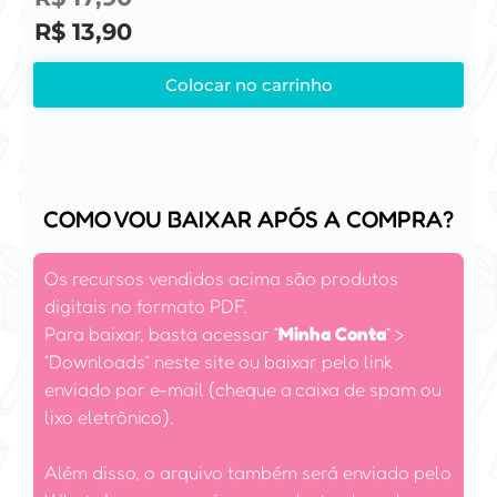
R$
13,90
Colocar no carrinho
COMO VOU BAIXAR APÓS A COMPRA?
Os recursos vendidos acima são produtos
digitais no formato PDF.
Para baixar, basta acessar
“
Minha Conta
”
>
“Downloads” neste site ou baixar pelo link
enviado por e-mail (cheque a caixa de spam ou
lixo eletrônico).
Além disso, o arquivo também será enviado pelo